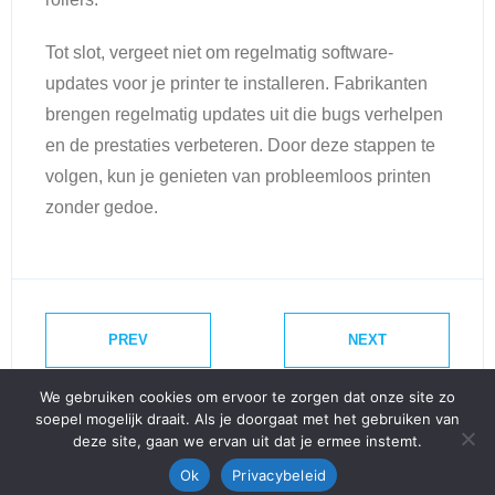
Tot slot, vergeet niet om regelmatig software-
updates voor je printer te installeren. Fabrikanten
brengen regelmatig updates uit die bugs verhelpen
en de prestaties verbeteren. Door deze stappen te
volgen, kun je genieten van probleemloos printen
zonder gedoe.
PREV
NEXT
We gebruiken cookies om ervoor te zorgen dat onze site zo
soepel mogelijk draait. Als je doorgaat met het gebruiken van
deze site, gaan we ervan uit dat je ermee instemt.
Developed by
Shuttle Themes
. Powered by
WordPress
.
Ok
Privacybeleid