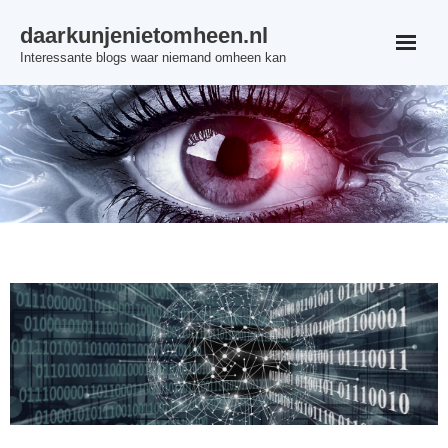
Skip
daarkunjenietomheen.nl
to
Interessante blogs waar niemand omheen kan
content